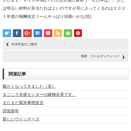
かびます。９５０hPa以下の大型台風の連発うーん日本は。。少し
は明るい材料が見当たればよいのですが耳に入ってくるのは２０２
１年度の報酬改定うーんやっぱり頭痛いかな(笑)
年末年始のご案内
嗚呼 ゴールデンウィーク
関連記事
暖かくなってきました（笑）
まごころ支援センターの建物全景です。
またまた緊急事態宣言
謹賀新年
新しいウイッチーズ